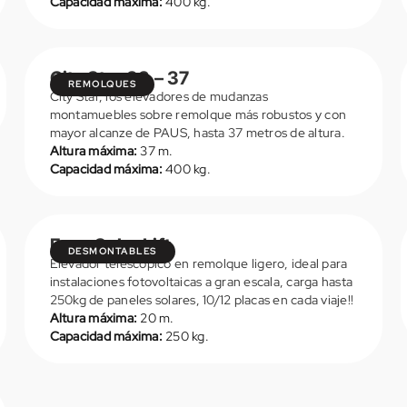
Capacidad máxima:
400 kg.
City Star 33 – 37
REMOLQUES
City Star, los elevadores de mudanzas
montamuebles sobre remolque más robustos y con
mayor alcanze de PAUS, hasta 37 metros de altura.
Altura máxima:
37 m.
Capacidad máxima:
400 kg.
VER DETALLES
Easy Solar Lift
DESMONTABLES
Elevador telescópico en remolque ligero, ideal para
instalaciones fotovoltaicas a gran escala, carga hasta
250kg de paneles solares, 10/12 placas en cada viaje!!
Altura máxima:
20 m.
Capacidad máxima:
250 kg.
VER DETALLES