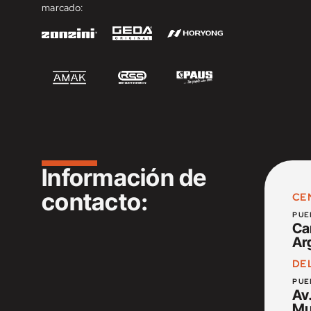
marcado:
Información de
contacto:
CE
PUE
Ca
Ar
DE
PUE
Av.
Mu