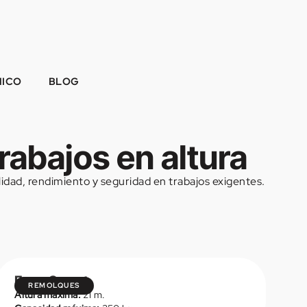
NICO
BLOG
rabajos en altura
idad, rendimiento y seguridad en trabajos exigentes.
Easy Smart
REMOLQUES
Altura máxima:
21 m.