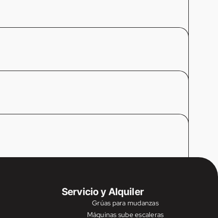
Servicio y Alquiler
Grúas para mudanzas
Máquinas sube escaleras