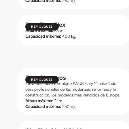
Capacidad máxima:
250 kg.
Paus Easy Flex
REMOLQUES
Altura máxima:
35 m.
Capacidad máxima:
400 kg.
VER DETALLES
Easy 21 metros
REMOLQUES
Elevador sobre remolque PAUS Easy 21, diseñado
para profesionales de las mudanzas, reformas y la
construcción, los modelos más vendidos de Europa.
Altura máxima:
21 m.
Capacidad máxima:
250 kg.
VER DETALLES