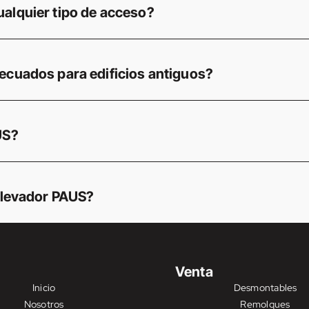
alquier tipo de acceso?
ecuados para edificios antiguos?
US?
 elevador PAUS?
Venta
Inicio
Desmontables
Nosotros
Remolques