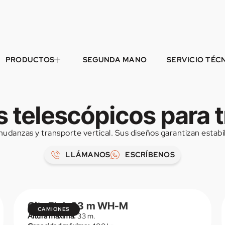
PRODUCTOS
SEGUNDA MANO
SERVICIO TÉC
telescópicos para t
udanzas y transporte vertical. Sus diseños garantizan estabil
LLÁMANOS
ESCRÍBENOS
City Floh 33 m WH-M
CAMIONES
Altura máxima:
33 m.