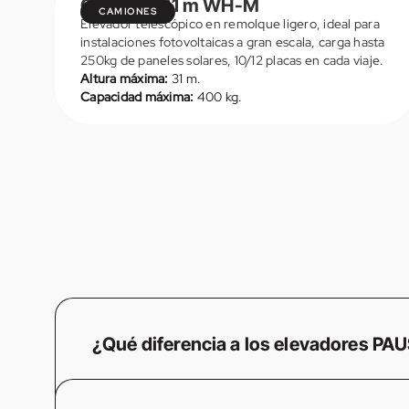
City Floh 31 m WH-M
CAMIONES
Elevador telescópico en remolque ligero, ideal para
instalaciones fotovoltaicas a gran escala, carga hasta
250kg de paneles solares, 10/12 placas en cada viaje.
Altura máxima:
31 m.
Capacidad máxima:
400 kg.
VER DETALLES
VER DETALLES
¿Qué diferencia a los elevadores PA