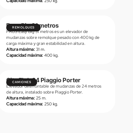
Capacidad máxima:
250 kg.
Easy Big 31 metros
REMOLQUES
PAUS Easy Big 31 metros es un elevador de
mudanzas sobre remolque pesado con 400 kg de
carga máxima y gran estabilidad en altura.
Altura máxima:
31 m.
Capacidad máxima:
400 kg.
VER DETALLES
City Floh 24 Piaggio Porter
CAMIONES
Elevador desmontable de mudanzas de 24 metros
de altura, instalado sobre Piaggio Porter.
Altura máxima:
25 m.
Capacidad máxima:
250 kg.
VER DETALLES