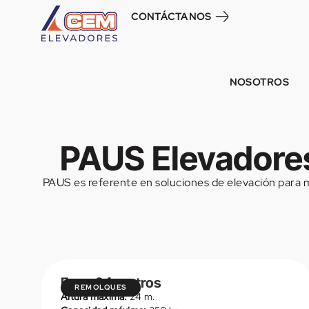
CONTÁCTANOS
NOSOTROS
PAUS Elevadores 
PAUS es referente en soluciones de elevación para m
Easy 24 metros
REMOLQUES
Altura máxima:
24 m.