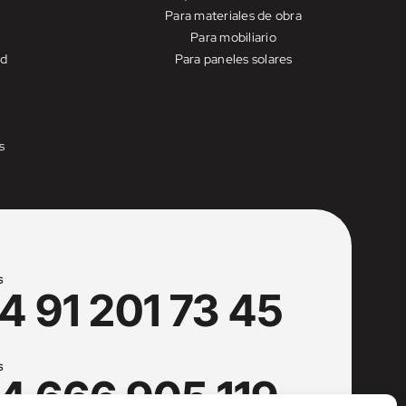
Para materiales de obra
Para mobiliario
ad
Para paneles solares
s
S
4 91 201 73 45
S
4 666 905 119