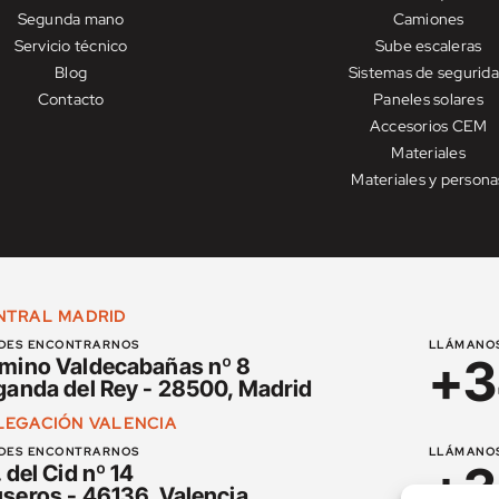
Segunda mano
Camiones
Servicio técnico
Sube escaleras
Blog
Sistemas de segurid
Contacto
Paneles solares
Accesorios CEM
Materiales
Materiales y persona
NTRAL MADRID
DES ENCONTRARNOS
LLÁMANO
+3
mino Valdecabañas nº 8
ganda del Rey - 28500, Madrid
LEGACIÓN VALENCIA
DES ENCONTRARNOS
LLÁMANO
+3
 del Cid nº 14
seros - 46136, Valencia