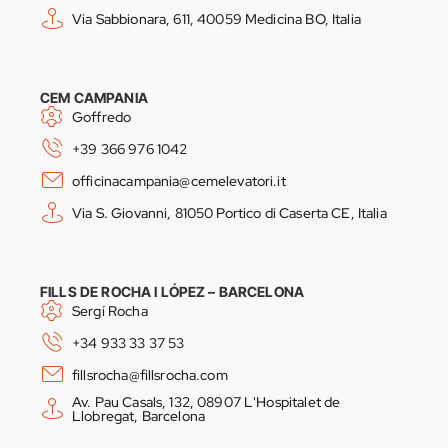
Via Sabbionara, 611, 40059 Medicina BO, Italia
CEM CAMPANIA
Goffredo
+39 366 976 1042
officinacampania@cemelevatori.it
Via S. Giovanni, 81050 Portico di Caserta CE, Italia
FILLS DE ROCHA I LÓPEZ – BARCELONA
Sergí Rocha
+34 933 33 37 53
fillsrocha@fillsrocha.com
Av. Pau Casals, 132, 08907 L'Hospitalet de
Llobregat, Barcelona