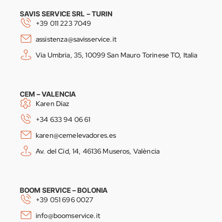
SAVIS SERVICE SRL – TURIN
+39 011 223 7049
assistenza@savisservice.it
Via Umbria, 35, 10099 San Mauro Torinese TO, Italia
CEM – VALENCIA
Karen Díaz
+34 633 94 06 61
karen@cemelevadores.es
Av. del Cid, 14, 46136 Museros, València
BOOM SERVICE – BOLONIA
+39 051 696 0027
info@boomservice.it