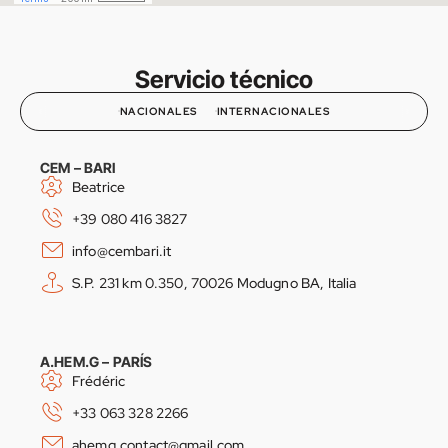
Servicio técnico
NACIONALES
INTERNACIONALES
CEM – BARI
Beatrice
+39 080 416 3827
info@cembari.it
S.P. 231 km 0.350, 70026 Modugno BA, Italia
A.HEM.G – PARÍS
Frédéric
+33 063 328 2266
ahemg.contact@gmail.com