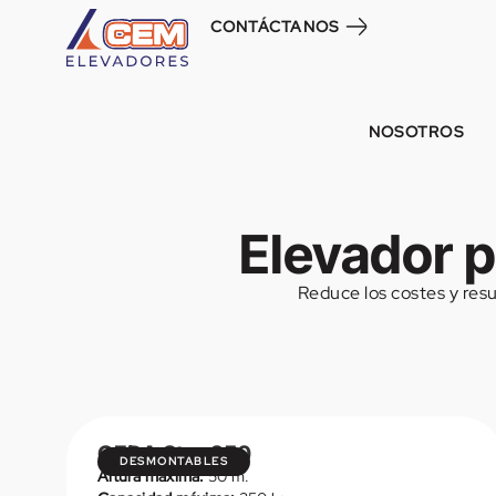
CONTÁCTANOS
NOSOTROS
Elevador p
Reduce los costes y resu
GEDA Star 250
DESMONTABLES
Altura máxima:
50 m.