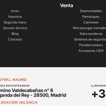
Venta
Inicio
Desmontables
Nosotros
Remolques
Segunda mano
Camiones
Servicio técnico
Montacargas cremalle
Blog
Sube escaleras
Contacto
Sistemas de segurid
Paneles solares
Accesorios CEM
NTRAL MADRID
DES ENCONTRARNOS
LLÁMANO
+3
mino Valdecabañas nº 8
ganda del Rey - 28500, Madrid
LEGACIÓN VALENCIA