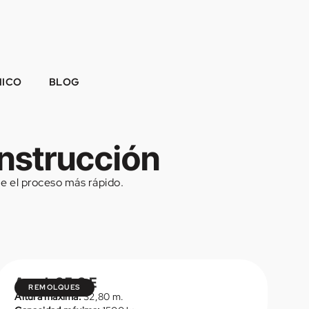
NICO
BLOG
onstrucción
ue el proceso más rápido.
Amak 35.3 E
REMOLQUES
Altura máxima:
32,80 m.