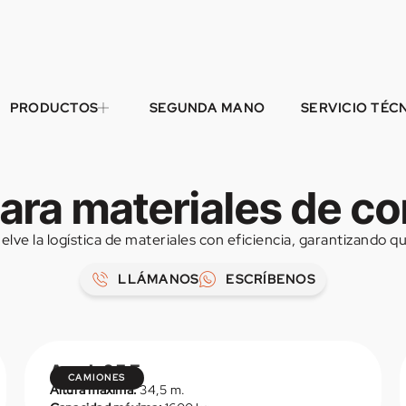
PRODUCTOS
SEGUNDA MANO
SERVICIO TÉC
ara materiales de c
elve la logística de materiales con eficiencia, garantizando q
LLÁMANOS
ESCRÍBENOS
Amak 65 E
CAMIONES
Altura máxima:
34,5 m.