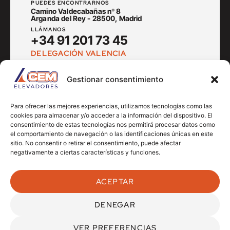
PUEDES ENCONTRARNOS
Camino Valdecabañas nº 8
Arganda del Rey - 28500, Madrid
LLÁMANOS
+34 91 201 73 45
DELEGACIÓN VALENCIA
PUEDES ENCONTRARNOS
Av. del Cid nº 14
Gestionar consentimiento
Museros - 46136, Valencia
LLÁMANOS
+34 666 905 119
Para ofrecer las mejores experiencias, utilizamos tecnologías como las
cookies para almacenar y/o acceder a la información del dispositivo. El
consentimiento de estas tecnologías nos permitirá procesar datos como
el comportamiento de navegación o las identificaciones únicas en este
sitio. No consentir o retirar el consentimiento, puede afectar
negativamente a ciertas características y funciones.
Síguenos en nuestras redes:
ACEPTAR
DENEGAR
Aviso Legal
Política de privacidad
Política de Cookies
CEM Elevadores ©
2026 Todos los derechos reservados.
VER PREFERENCIAS