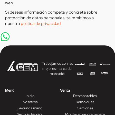
web.
Si deseas información competa y concreta sobre
protección de datos personales, te remitimos a
nuestra
política de privacidad
.
Trabajamos con las
mejores marca del
marcado:
Menú
Venta
Inicio
Desmontables
Nosotros
Remolques
Segunda mano
Camiones
Servicio técnico
Montacargas cremallera