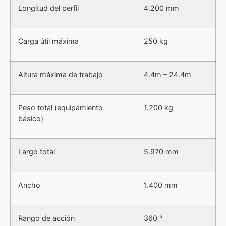
remolque más vendido en Europa
es una garantía
Longitud del perfil
4.200 mm
clara para el profesional:
Funcionan en países con
altísima exigencia
Carga útil máxima
250 kg
técnica y normativa
Están diseñados para
uso intensivo diario
Altura máxima de trabajo
4.4m – 24.4m
Reducen tiempos de trabajo y errores operativos
Son una referencia consolidada en el sector de las
Peso total (equipamiento
1.200 kg
mudanzas
básico)
En Europa ya es un estándar. Ahora también en
España.
Largo total
5.970 mm
Motorizaciones
disponibles de la gama
Ancho
1.400 mm
PAUS Easy 24
Rango de acción
360 º