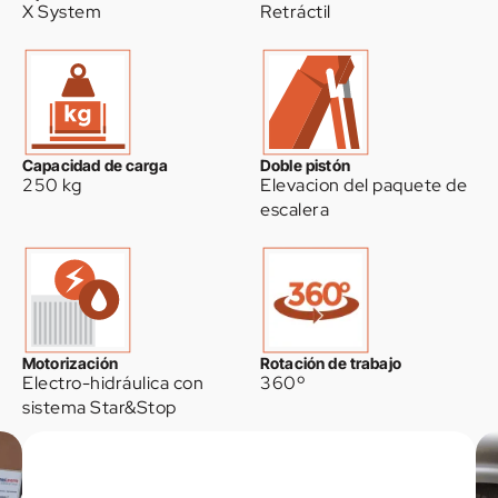
X System
Retráctil
Capacidad de carga
Doble pistón
250 kg
Elevacion del paquete de
escalera
Motorización
Rotación de trabajo
Electro-hidráulica con
360º
sistema Star&Stop