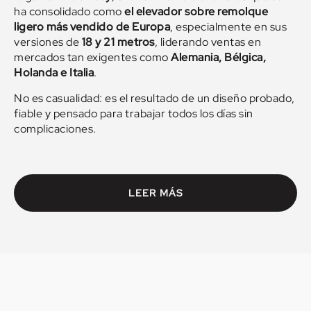
ha consolidado como
el elevador sobre remolque
ligero más vendido de Europa
, especialmente en sus
versiones de
18 y 21 metros
, liderando ventas en
mercados tan exigentes como
Alemania, Bélgica,
Holanda e Italia
.
No es casualidad: es el resultado de un diseño probado,
fiable y pensado para trabajar todos los días sin
complicaciones.
Versiones disponibles
LEER MÁS
según necesidades reales
de trabajo
La gama
PAUS Easy
está disponible en tres
configuraciones claramente diferenciadas: