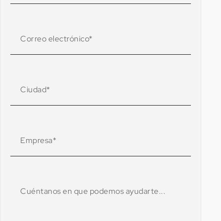
Accesorios opcionales
disponibles para el PAUS
Easy 24
Extensión de paredes laterales de la plataforma
Ruedas extensibles en la cabeza del elevador
Sistema de tracción eléctrica 12V con mando a
distancia
(exclusivo para el modelo de 24
metros), que facilita el posicionamiento del
remolque sin esfuerzo
Información sobre
precios
El precio del elevador varía en función de: