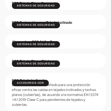
RSS Tejado Plano Compacto
SISTEMAS DE SEGURIDAD
RSS Protección para Tejado Inclinado
SISTEMAS DE SEGURIDAD
Abrazadera RSS Attika Pro
SISTEMAS DE SEGURIDAD
VER DETALLES
RSS Tejado Plano Clásico
SISTEMAS DE SEGURIDAD
VER DETALLES
RSS Tejado inclinado
ACCESORIOS CEM
El sistema RSS está diseñado para una protección
eficaz contra las caídas en tejados inclinados y techos
planos (cubiertas), de acuerdo a la normativa EN 13374
VER DETALLES
+A1 2019 Clase C para pendientes de tejados y
cubiertas.