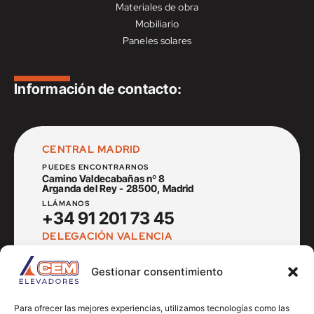
Materiales de obra
Mobiliario
Paneles solares
Información de contacto:
CENTRAL MADRID
PUEDES ENCONTRARNOS
Camino Valdecabañas nº 8
Arganda del Rey - 28500, Madrid
LLÁMANOS
+34 91 201 73 45
DELEGACIÓN VALENCIA
PUEDES ENCONTRARNOS
Av. del Cid nº 14
Gestionar consentimiento
Museros - 46136, Valencia
LLÁMANOS
+34 666 905 119
Para ofrecer las mejores experiencias, utilizamos tecnologías como las