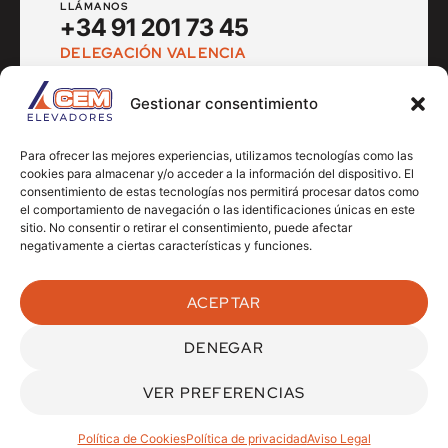
LLÁMANOS
+34 91 201 73 45
DELEGACIÓN VALENCIA
PUEDES ENCONTRARNOS
Av. del Cid nº 14
Gestionar consentimiento
Museros - 46136, Valencia
LLÁMANOS
+34 666 905 119
Para ofrecer las mejores experiencias, utilizamos tecnologías como las
cookies para almacenar y/o acceder a la información del dispositivo. El
consentimiento de estas tecnologías nos permitirá procesar datos como
el comportamiento de navegación o las identificaciones únicas en este
sitio. No consentir o retirar el consentimiento, puede afectar
negativamente a ciertas características y funciones.
Síguenos en nuestras redes:
ACEPTAR
DENEGAR
Aviso Legal
Política de privacidad
Política de Cookies
CEM Elevadores ©
2026 Todos los derechos reservados.
VER PREFERENCIAS
Sitio web creado por
eskuadra
.
Política de Cookies
Política de privacidad
Aviso Legal