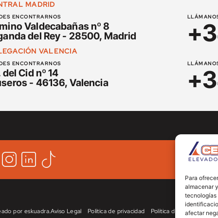
NTRAL MADRID
DES ENCONTRARNOS
LLÁMANO
+3
mino Valdecabañas nº 8
ganda del Rey - 28500, Madrid
LEGACIÓN VALENCIA
DES ENCONTRARNOS
LLÁMANO
+3
 del Cid nº 14
seros - 46136, Valencia
Para ofrecer
almacenar y/
tecnologías
identificaci
reado por
eskuadra
.
Aviso Legal
Política de privacidad
Política de Cookies
afectar nega