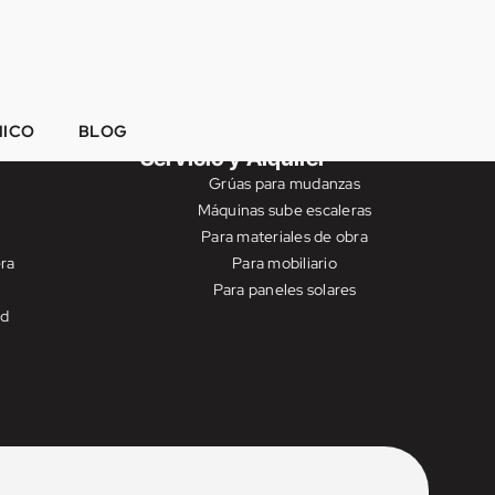
NICO
BLOG
Servicio y Alquiler
Grúas para mudanzas
Máquinas sube escaleras
Para materiales de obra
ra
Para mobiliario
Para paneles solares
ad