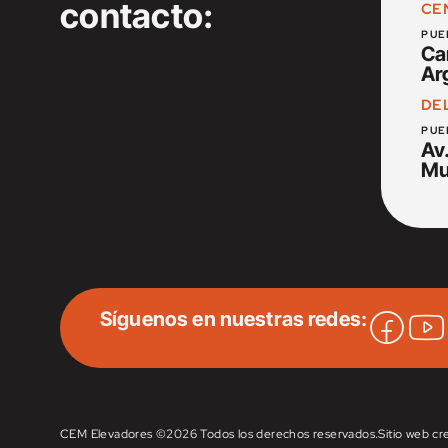
contacto:
CE
PUE
Ca
Ar
DE
PUE
Av.
Mu
Síguenos en nuestras redes:
CEM Elevadores ©
2026 Todos los derechos reservados.
Sitio web c