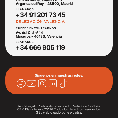
Arganda del Rey - 28500, Madrid
LLÁMANOS
+34 91 201 73 45
DELEGACIÓN VALENCIA
PUEDES ENCONTRARNOS
Av. del Cid nº 14
Museros - 46136, Valencia
LLÁMANOS
+34 666 905 119
Síguenos en nuestras redes:
Aviso Legal
Política de privacidad
Política de Cookies
CEM Elevadores ©
2026 Todos los derechos reservados.
Sitio web creado por
eskuadra
.