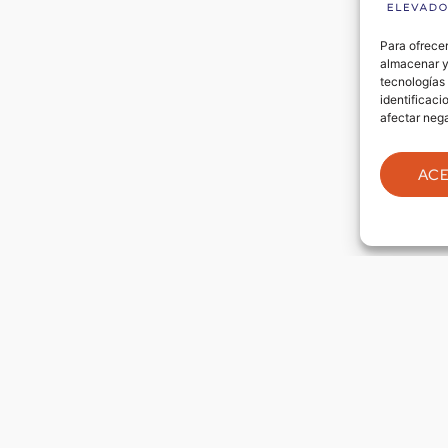
Para ofrecer
almacenar y/
tecnologías
identificaci
afectar nega
AC