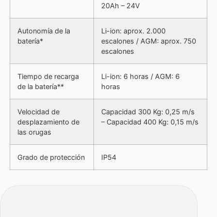
20Ah – 24V
Skipper no es solo una carretilla eléctrica para
escaleras segura e innovadora, sino también una
solución integral para el transporte de mercancías.
Autonomía de la
Li-ion: aprox. 2.000
batería*
escalones / AGM: aprox. 750
Es un carro subeescaleras eléctrico ideal para la
escalones
instalación, ya que un solo operador puede transportar
mercancías pesadas de hasta 400 kg por las escaleras
Tiempo de recarga
Li-ion: 6 horas / AGM: 6
sin ningún esfuerzo físico.
de la batería**
horas
Por esta razón, también ha sido elegido por el metro de
Londres como la carretilla para escaleras más segura y
Velocidad de
Capacidad 300 Kg: 0,25 m/s
adecuada para trabajos de transporte metropolitano.
desplazamiento de
– Capacidad 400 Kg: 0,15 m/s
las orugas
SKIPPER: CARGAS ALTAS
Grado de protección
IP54
INCLUSO EN ESPACIOS
REDUCIDOS, CON
ELEVACIÓN DE LA CARGA