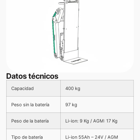
espacios estrechos y escaleras.
Ideal para cargas altas
Puertas, ventanas, armarios, losas de mármol y
mercancías voluminosas.
ORUGAS APTAS PARA
CUALQUIER SUPERFICIE
Orugas diseñadas para trabajar bien en escaleras
Datos técnicos
rectas o de caracol, descansillos y rampas. Se adhieren
incluso en pavimentos irregulares o desgastados,
Capacidad
400 kg
ayudando a mantener la estabilidad y el control
durante toda la subida y la bajada, también con cargas
altas.
Peso sin la batería
97 kg
EL CARRO SUBE
Peso de la batería
Li-ion: 9 Kg / AGM: 17 Kg
ESCALERAS
Tipo de batería
Li-ion 55Ah – 24V / AGM