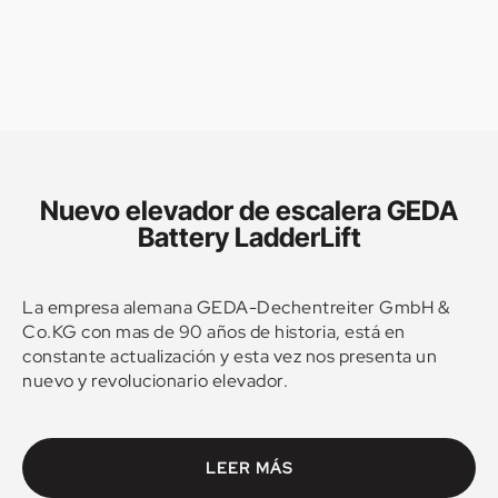
Nuevo elevador de escalera GEDA
Battery LadderLift
La empresa alemana GEDA-Dechentreiter GmbH &
Co.KG con mas de 90 años de historia, está en
constante actualización y esta vez nos presenta un
nuevo y revolucionario elevador.
El Battery LadderLift, un elevador compacto para una
LEER MÁS
amplia variedad de materiales, el dispositivo funciona