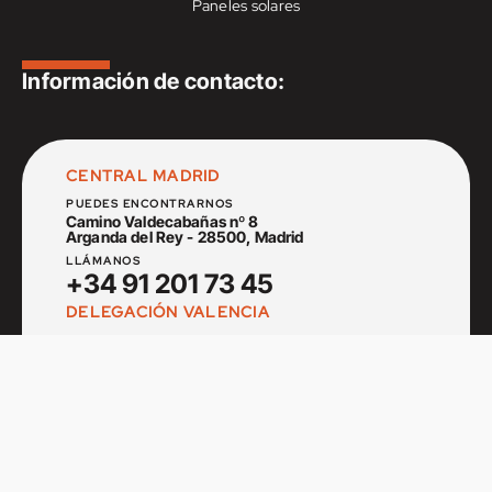
Paneles solares
Información de contacto:
CENTRAL MADRID
PUEDES ENCONTRARNOS
Camino Valdecabañas nº 8
Arganda del Rey - 28500, Madrid
LLÁMANOS
+34 91 201 73 45
DELEGACIÓN VALENCIA
PUEDES ENCONTRARNOS
Av. del Cid nº 14
Museros - 46136, Valencia
LLÁMANOS
+34 666 905 119