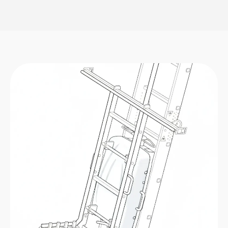
completamente inalámbrico, sin la molestia del
desorden de cables, gracias a una potente batería de
iones de litio de 24 V / 10 Ah. y con solo presionar un
botón, un práctico cabrestante eleva los materiales
hasta 10 m de altura y 120kg de carga máxima
¿Quién lo necesita?... pues todos
Ya sean empresas de reformas, pintores, carpinteros,
fontaneros, montadores de Pladur, fabricantes de
ventanas, empresas de mudanzas e
instaladores de
paneles solares…
GEDA Battery SOLAR Lift