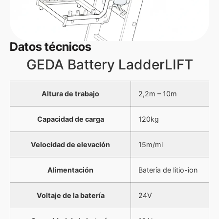
Datos técnicos
El GEDA Battery SOLAR Lift ofrece un sistema fácil y
rápido de montaje, 1 persona tarda tan solo 5 minutos
GEDA Battery LadderLIFT
en instalarlo, sin necesidad de herramientas
Altura de trabajo
2,2m – 10m
Capacidad de carga
120kg
Velocidad de elevación
15m/mi
Alimentación
Batería de litio-ion
Características de GEDA Battery LadderLift:
Voltaje de la batería
24V
Capacidad de carga 120 kg
Altura de trabajo 2,2m – 10 m